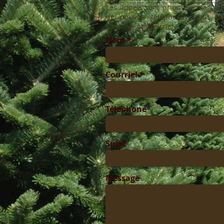
Les appels sont priorisés, mais s
de pouvoir téléphoner, vous po
parvenir un courriel.
Nom
Courriel
Téléphone
Sujet
Message