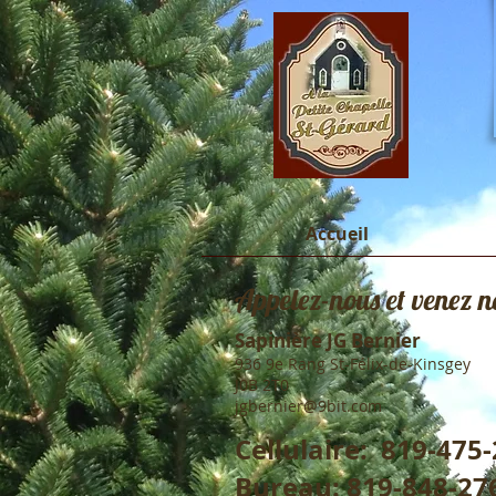
Accueil
Appelez-nous et venez no
Sapinière JG Bernier
936 9e Rang St-Félix-de-Kinsgey
J0B 2T0
jgbernier@9bit.com
Cellulaire: 819-475
Bureau: 819-848-27